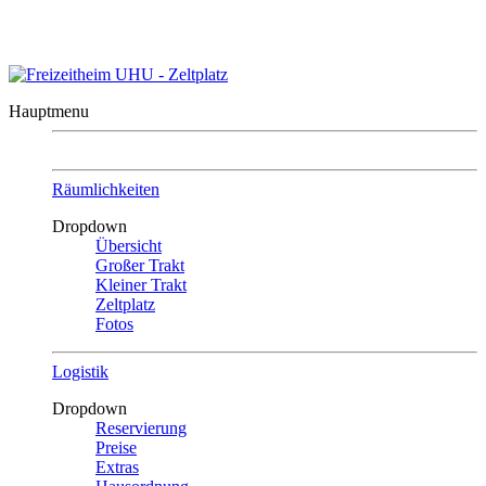
Kontakt
|
Sitemap
Freizeitheim UHU
in Ober-Mörlen/Taunus
Hauptmenu
Räumlichkeiten
Dropdown
Übersicht
Großer Trakt
Kleiner Trakt
Zeltplatz
Fotos
Logistik
Dropdown
Reservierung
Preise
Extras