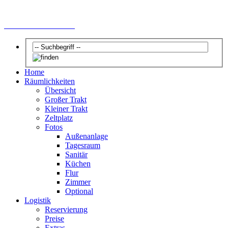
Geschichte des UHU
Home
Räumlichkeiten
Übersicht
Großer Trakt
Kleiner Trakt
Zeltplatz
Fotos
Außenanlage
Tagesraum
Sanitär
Küchen
Flur
Zimmer
Optional
Logistik
Reservierung
Preise
Extras