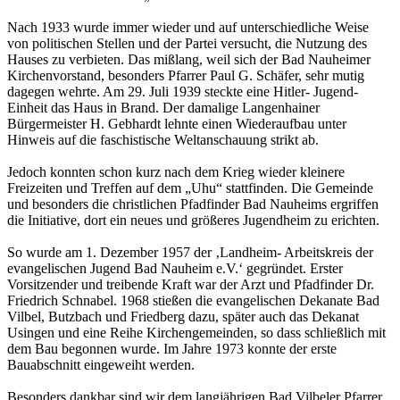
Nach 1933 wurde immer wieder und auf unterschiedliche Weise
von politischen Stellen und der Partei versucht, die Nutzung des
Hauses zu verbieten. Das mißlang, weil sich der Bad Nauheimer
Kirchenvorstand, besonders Pfarrer Paul G. Schäfer, sehr mutig
dagegen wehrte. Am 29. Juli 1939 steckte eine Hitler- Jugend-
Einheit das Haus in Brand. Der damalige Langenhainer
Bürgermeister H. Gebhardt lehnte einen Wiederaufbau unter
Hinweis auf die faschistische Weltanschauung strikt ab.
Jedoch konnten schon kurz nach dem Krieg wieder kleinere
Freizeiten und Treffen auf dem „Uhu“ stattfinden. Die Gemeinde
und besonders die christlichen Pfadfinder Bad Nauheims ergriffen
die Initiative, dort ein neues und größeres Jugendheim zu erichten.
So wurde am 1. Dezember 1957 der ‚Landheim- Arbeitskreis der
evangelischen Jugend Bad Nauheim e.V.‘ gegründet. Erster
Vorsitzender und treibende Kraft war der Arzt und Pfadfinder Dr.
Friedrich Schnabel. 1968 stießen die evangelischen Dekanate Bad
Vilbel, Butzbach und Friedberg dazu, später auch das Dekanat
Usingen und eine Reihe Kirchengemeinden, so dass schließlich mit
dem Bau begonnen wurde. Im Jahre 1973 konnte der erste
Bauabschnitt eingeweiht werden.
Besonders dankbar sind wir dem langjährigen Bad Vilbeler Pfarrer