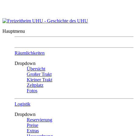
Kontakt
|
Sitemap
Freizeitheim UHU
in Ober-Mörlen/Taunus
Hauptmenu
Räumlichkeiten
Dropdown
Übersicht
Großer Trakt
Kleiner Trakt
Zeltplatz
Fotos
Logistik
Dropdown
Reservierung
Preise
Extras